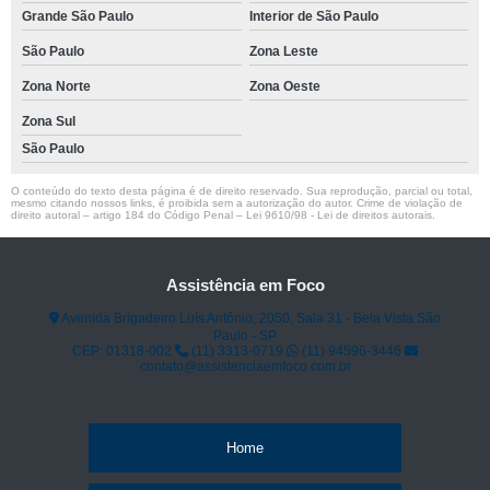
Grande São Paulo
Interior de São Paulo
São Paulo
Zona Leste
Zona Norte
Zona Oeste
Zona Sul
São Paulo
O conteúdo do texto desta página é de direito reservado. Sua reprodução, parcial ou total,
mesmo citando nossos links, é proibida sem a autorização do autor. Crime de violação de
direito autoral – artigo 184 do Código Penal –
Lei 9610/98 - Lei de direitos autorais
.
Assistência em Foco
Avenida Brigadeiro Luís Antônio, 2050, Sala 31 - Bela Vista São
Paulo - SP
CEP: 01318-002
(11) 3313-0719
(11) 94596-3446
contato@assistenciaemfoco.com.br
Home