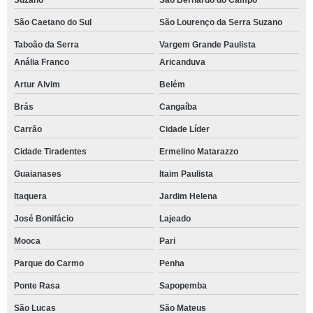
Suzano
São Bernardo do Campo
São Caetano do Sul
São Lourenço da Serra Suzano
Taboão da Serra
Vargem Grande Paulista
Anália Franco
Aricanduva
Artur Alvim
Belém
Brás
Cangaíba
Carrão
Cidade Líder
Cidade Tiradentes
Ermelino Matarazzo
Guaianases
Itaim Paulista
Itaquera
Jardim Helena
José Bonifácio
Lajeado
Mooca
Pari
Parque do Carmo
Penha
Ponte Rasa
Sapopemba
São Lucas
São Mateus