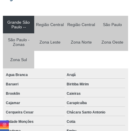
Grande São
Região Central
Região Central
São Paulo
Paulo --
São Paulo -
Zona Leste
Zona Norte
Zona Oeste
Zonas
Zona Sul
Agua Branca
Arujá
Barueri
Biritiba Mirim
Brooklin
Caieiras
Cajamar
Carapicuíba
Cerqueira Cesar
Chácara Santo Antonio
Cidade Monções
Cotia