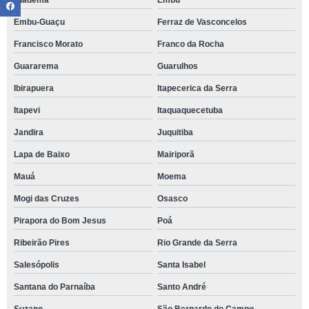
Diadema
Embu
Embu-Guaçu
Ferraz de Vasconcelos
Francisco Morato
Franco da Rocha
Guararema
Guarulhos
Ibirapuera
Itapecerica da Serra
Itapevi
Itaquaquecetuba
Jandira
Juquitiba
Lapa de Baixo
Mairiporã
Mauá
Moema
Mogi das Cruzes
Osasco
Pirapora do Bom Jesus
Poá
Ribeirão Pires
Rio Grande da Serra
Salesópolis
Santa Isabel
Santana do Parnaíba
Santo André