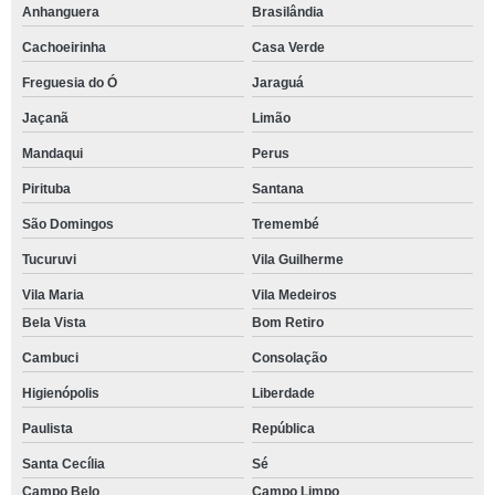
Anhanguera
Brasilândia
Cachoeirinha
Casa Verde
Freguesia do Ó
Jaraguá
Jaçanã
Limão
Mandaqui
Perus
Pirituba
Santana
São Domingos
Tremembé
Tucuruvi
Vila Guilherme
Vila Maria
Vila Medeiros
Bela Vista
Bom Retiro
Cambuci
Consolação
Higienópolis
Liberdade
Paulista
República
Santa Cecília
Sé
Campo Belo
Campo Limpo