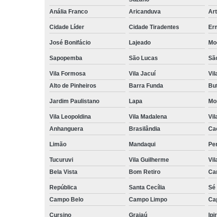
Anália Franco
Aricanduva
Art
Cidade Líder
Cidade Tiradentes
Er
José Bonifácio
Lajeado
Mo
Sapopemba
São Lucas
Sã
Vila Formosa
Vila Jacuí
Vil
Alto de Pinheiros
Barra Funda
Bu
Jardim Paulistano
Lapa
Mo
Vila Leopoldina
Vila Madalena
Vil
Anhanguera
Brasilândia
Ca
Limão
Mandaqui
Pe
Tucuruvi
Vila Guilherme
Vil
Bela Vista
Bom Retiro
Ca
República
Santa Cecília
Sé
Campo Belo
Campo Limpo
Ca
Cursino
Grajaú
Ipi