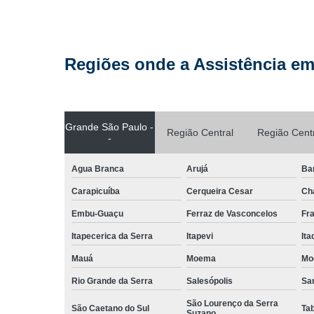
Regiões onde a Assistência em
Grande São Paulo -
Região Central
Região Cent
-
Agua Branca
Arujá
Ba
Carapicuíba
Cerqueira Cesar
Ch
Embu-Guaçu
Ferraz de Vasconcelos
Fr
Itapecerica da Serra
Itapevi
It
Mauá
Moema
Mo
Rio Grande da Serra
Salesópolis
San
São Lourenço da Serra
São Caetano do Sul
Ta
Suzano