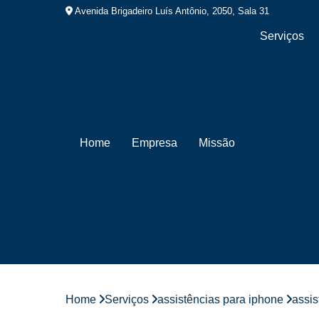
Avenida Brigadeiro Luís Antônio, 2050, Sala 31
Serviços
Assistências
para iphone
Assistências
técnicas de
celular
Home
Empresa
Missão
Conserto de
celulares
Consertos
de iphone
Cursos de
conserto de
celular
Cursos de
manutenção
de celular
Home
Serviços
assistências para iphone
assis