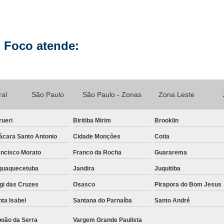
Manutenção de Celular Curso 
Loja Conserto Celular Samsung
Loja Cons
 Foco atende:
Loja de Conserto de Celular em São Pau
Loja de Conserto de Celular Mais Próxim
Loja de Manutenção Celular
Loja de Manute
ral
São Paulo
São Paulo - Zonas
Zona Leste
Loja para Conserto de Celular
Manutenção Celular Samsung
Manutençã
rueri
Biritiba Mirim
Brooklin
Manutenção de Celular Delivery
ácara Santo Antonio
Cidade Monções
Cotia
Manutenção de Celular em SP
ancisco Morato
Franco da Rocha
Guararema
Manutenção de Celular Samsung
aquaquecetuba
Jandira
Juquitiba
Manutenção do Aparelho Celular
Manuten
gi das Cruzes
Osasco
Pirapora do Bom Jesus
ta Isabel
Santana do Parnaíba
Santo André
Reparo Celular em São Paulo
Reparo 
Reparo Celular Samsung
Reparo de
boão da Serra
Vargem Grande Paulista