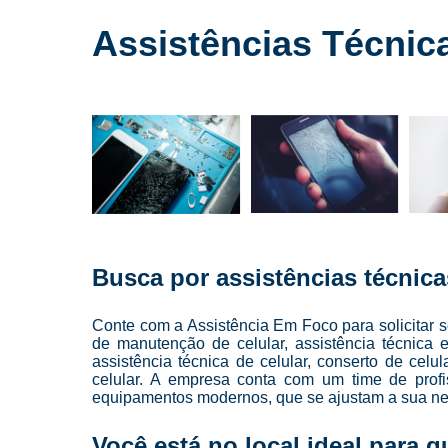
Cursos para
conserto de
Assistências Técnic
celulares
Cursos para
manutenção
de celular
Cursos para
manutenção
de celulares
Loja de
conserto de
celulares
Busca por assistências técnic
Manutenção
de celulares
Conte com a Assistência Em Foco para solicitar s
Reparo de
de manutenção de celular, assistência técnica
celulares
assistência técnica de celular, conserto de celu
celular. A empresa conta com um time de profis
Troca de
equipamentos modernos, que se ajustam a sua n
telas
Você está no local ideal para