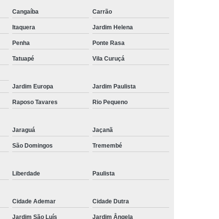
de Tela de Celular
Reparo em Celular
Cangaíba
Carrão
Itaquera
Jardim Helena
lular
Troca de Tela
Troca de Tela Celular
Penha
Ponte Rasa
 Tela de Celular
Troca de Tela do Celular
Tatuapé
Vila Curuçá
 de Tela em SP
Troca de Tela Iphone
Tela Samsung
Troca de Tela Xiaomi
Jardim Europa
Jardim Paulista
la Celular
Raposo Tavares
Rio Pequeno
Jaraguá
Jaçanã
São Domingos
Tremembé
Liberdade
Paulista
Cidade Ademar
Cidade Dutra
Jardim São Luís
Jardim Ângela