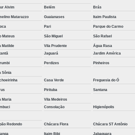
Reparo de Placa de Celular
Reparo 
ur Alvim
Belém
Brás
melino Matarazzo
Guaianases
Itaim Paulista
Reparo em Placa de Celular
Reparo Tela Ce
oca
Pari
Parque do Carmo
Troca de Tela Celular Samsung
Troca de
o Mateus
São Miguel
São Rafael
Troca de Tela em São Paulo
Troca
a Matilde
Vila Prudente
Água Rasa
Troca de Tela Motorola
Troca de 
tantã
Jaguará
Jardim América
Troca Te
rumbi
Perdizes
Pinheiros
a Sônia
choeirinha
Casa Verde
Freguesia do Ó
rus
Pirituba
Santana
a Maria
Vila Medeiros
mbuci
Consolação
Higienópolis
pão Redondo
Chácara Flora
Chácara ST Antônio
ranga
Itaim Bibi
Jabaquara