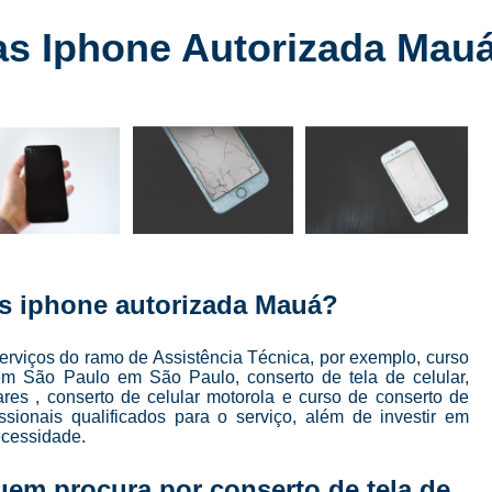
Conserto de Celular
Conserto de Celular 
as Iphone Autorizada Mau
Conserto de Celular em SP
Conserto de Celular Mais Próxim
Conserto de Celular Perto de Mi
Conserto de Tela de Celular
Conser
Conserto de Tela de Iphone
Consert
Conserto Iphone em São Paulo
Conserto 
Conserto Tela Iphone
Conserto Te
as iphone autorizada Mauá?
Conserto Tela Iphone X
Conserto Trase
Curso Completo Manutenção e 
erviços do ramo de Assistência Técnica, por exemplo, curso
 em São Paulo em São Paulo, conserto de tela de celular,
Curso Conserto e Manutenção de Cel
lares , conserto de celular motorola e curso de conserto de
sionais qualificados para o serviço, além de investir em
Curso de Conserto de Celular em São Pau
ecessidade.
Curso de Conserto de Celular Presencial
 quem procura por
conserto de tela de