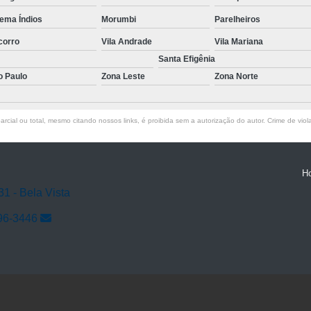
ema Índios
Morumbi
Parelheiros
corro
Vila Andrade
Vila Mariana
Santa Efigênia
o Paulo
Zona Leste
Zona Norte
rcial ou total, mesmo citando nossos links, é proibida sem a autorização do autor. Crime de viol
H
31 - Bela Vista
96-3446