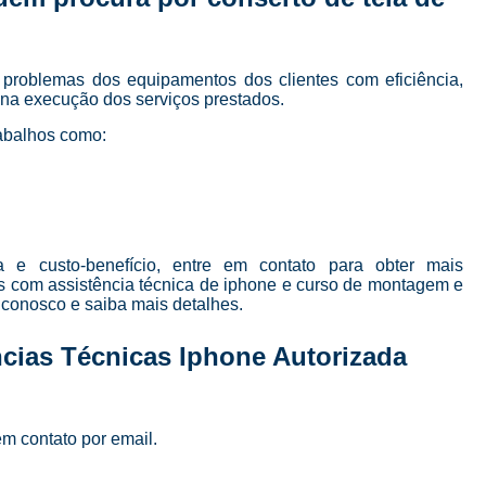
Curso de Manutenção e Conserto de Celular
Curso para Conserto de Celular
 problemas dos equipamentos dos clientes com eficiência,
Curso Completo Manutenção e Conserto de
e na execução dos serviços prestados.
Curso de Manutenção de Celular em São Pau
abalhos como:
Curso de Manutenção de Celular Online
Curso de Manutenção em Celular
C
Curso Manutenção em Celular
 e custo-benefício, entre em contato para obter mais
Curso Técnico de Manutenção de Celular
os com assistência técnica de iphone e curso de montagem e
Curso Completo de 
 conosco e saiba mais detalhes.
Curso Completo de Manutenção e Conserto d
ncias Técnicas Iphone Autorizada
Curso Conserto de Celular Presencial
Curso Online Conserto de Celular
em contato por email.
Curso Presencial Conserto de Celular