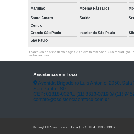
Marsilac
Moema Pássaros
Mo
Santo Amaro
Saúde
So
Centro
Grande São Paulo
Interior de São Paulo
Sã
São Paulo
O conteúdo do texto desta página é de direito reservado. Sua reprodução, pa
direitos autorais
.
Assistência em Foco
Avenida Brigadeiro Luís Antônio, 2050, Sala 
São Paulo - SP
CEP: 01318-002
(11) 3313-0719
(11) 945
contato@assistenciaemfoco.com.br
Copyright © Assistência em Foco (Lei 9610 de 19/02/1998)