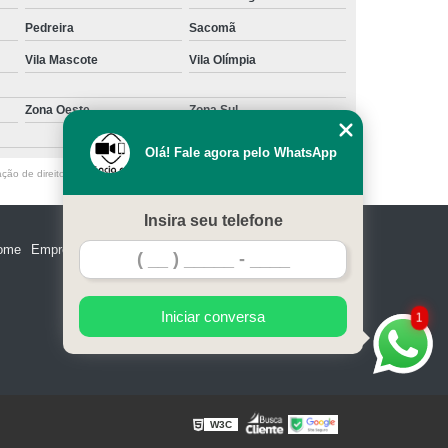
Pedreira
Sacomã
Vila Mascote
Vila Olímpia
Zona Oeste
Zona Sul
Olá! Fale agora pelo WhatsApp
ação de direito autoral – artigo 184 do Código Penal –
Lei 9610/98 - Lei de
Insira seu telefone
ome
Empresa
Missão
Serviços
Contato
Mapa do site
Iniciar conversa
1
W3C