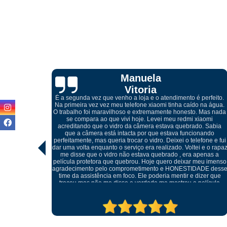
Cibelle
Marques
perfeito.
 na água.
 Mas nada
iaomi
Atendimento excelente, desde do meu primeiro contato pelo
. Sabia
whatsapp com o Igor, onde me orientou referente a troca da tel
nando
quebrada do meu celular, ótimos profissionais e o melhor, não
fone e fui
foi preciso trocar o display, conseguiu retirar o vidro sem
 e o rapaz
danificar a peça e realizar somente a troca do mesmo, muito
penas a
cuidadosos e atenciosos, meu celular ficou perfeito.
eu imenso
ADE desse
izer que
elícula
tratando
ma outra.
pre.