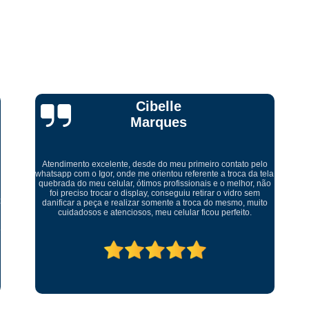
Curso Técnico Conserto Celular
Curso Técnico em Conserto de Celular
Curso Completo Manutenção de Cel
Curso de Manutenção de
Curso de Montagem e Manutenção de Ce
Ricardo Tadeu
Curso Manutenção de Celular Online
Curso Online Manutenção de Celular
C
Curso Técnico em Manutenção de Ce
a
Levei meu aparelho para conserto fui muito bem atendido um
Curso Completo de Conserto e M
ótimo ambiente serviço rápido muito bem feito. Recomendo
serviço muito bom abraço
Curso de Manutenção de Celular Ead
Curso de Manutenção de Placa de Celular
Curso Ead Manutenção de Celular
Curso Manutenção de Celular Iphone
Curso Profissionalizante Manutenção de Ce