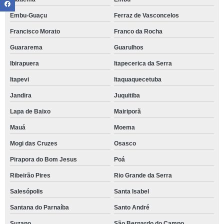
Embu-Guaçu
Ferraz de Vasconcelos
Francisco Morato
Franco da Rocha
Guararema
Guarulhos
Ibirapuera
Itapecerica da Serra
Itapevi
Itaquaquecetuba
Jandira
Juquitiba
Lapa de Baixo
Mairiporã
Mauá
Moema
Mogi das Cruzes
Osasco
Pirapora do Bom Jesus
Poá
Ribeirão Pires
Rio Grande da Serra
Salesópolis
Santa Isabel
Santana do Parnaíba
Santo André
Suzano
São Bernardo do Campo