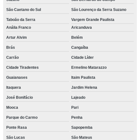
São Caetano do Sul
São Lourenço da Serra Suzano
Taboão da Serra
Vargem Grande Paulista
Anália Franco
Aricanduva
Artur Alvim
Belém
Brás
Cangaíba
Carrão
Cidade Líder
Cidade Tiradentes
Ermelino Matarazzo
Guaianases
Itaim Paulista
Itaquera
Jardim Helena
José Bonifácio
Lajeado
Mooca
Pari
Parque do Carmo
Penha
Ponte Rasa
Sapopemba
São Lucas
São Mateus