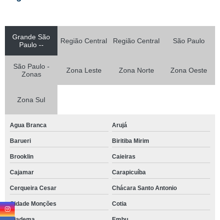
Grande São
Região Central
Região Central
São Paulo
Paulo --
São Paulo -
Zona Leste
Zona Norte
Zona Oeste
Zonas
Zona Sul
Agua Branca
Arujá
Barueri
Biritiba Mirim
Brooklin
Caieiras
Cajamar
Carapicuíba
Cerqueira Cesar
Chácara Santo Antonio
Cidade Monções
Cotia
Diadema
Embu