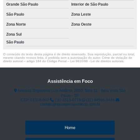
Grande São Paulo
Interior de São Paulo
São Paulo
Zona Leste
Zona Norte
Zona Oeste
Zona Sul
São Paulo
O conteúdo do texto desta página é de direito reservado. Sua reprodução, parcial ou total,
mesmo citando nossos links, é proibida sem a autorização do autor. Crime de violação de
direito autoral – artigo 184 do Código Penal –
Lei 9610/98 - Lei de direitos autorais
.
Assistência em Foco
Avenida Brigadeiro Luís Antônio, 2050, Sala 31 - Bela Vista São
Paulo - SP
CEP: 01318-002
(11) 3313-0719
(11) 94596-3446
contato@assistenciaemfoco.com.br
Home