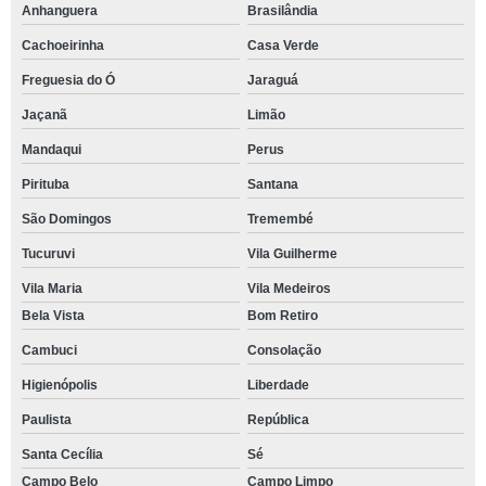
Anhanguera
Brasilândia
Cachoeirinha
Casa Verde
Freguesia do Ó
Jaraguá
Jaçanã
Limão
Mandaqui
Perus
Pirituba
Santana
São Domingos
Tremembé
Tucuruvi
Vila Guilherme
Vila Maria
Vila Medeiros
Bela Vista
Bom Retiro
Cambuci
Consolação
Higienópolis
Liberdade
Paulista
República
Santa Cecília
Sé
Campo Belo
Campo Limpo