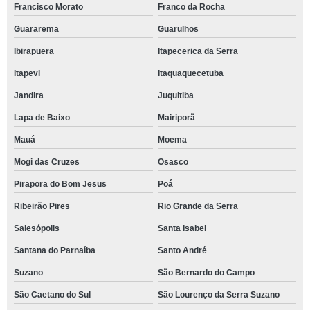
Francisco Morato
Franco da Rocha
Guararema
Guarulhos
Ibirapuera
Itapecerica da Serra
Itapevi
Itaquaquecetuba
Jandira
Juquitiba
Lapa de Baixo
Mairiporã
Mauá
Moema
Mogi das Cruzes
Osasco
Pirapora do Bom Jesus
Poá
Ribeirão Pires
Rio Grande da Serra
Salesópolis
Santa Isabel
Santana do Parnaíba
Santo André
Suzano
São Bernardo do Campo
São Caetano do Sul
São Lourenço da Serra Suzano