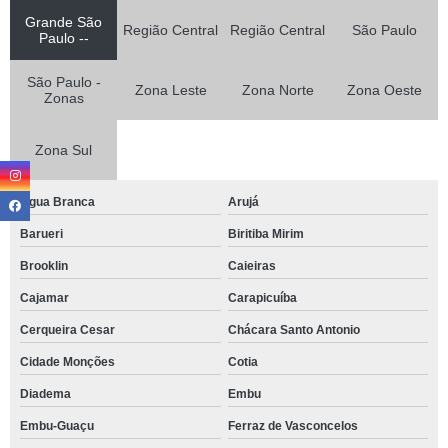
Grande São
Região Central
Região Central
São Paulo
Paulo --
São Paulo -
Zona Leste
Zona Norte
Zona Oeste
Zonas
Zona Sul
Agua Branca
Arujá
Barueri
Biritiba Mirim
Brooklin
Caieiras
Cajamar
Carapicuíba
Cerqueira Cesar
Chácara Santo Antonio
Cidade Monções
Cotia
Diadema
Embu
Embu-Guaçu
Ferraz de Vasconcelos