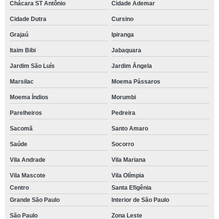
Chácara ST Antônio
Cidade Ademar
Cidade Dutra
Cursino
Grajaú
Ipiranga
Itaim Bibi
Jabaquara
Jardim São Luís
Jardim Ângela
Marsilac
Moema Pássaros
Moema Índios
Morumbi
Parelheiros
Pedreira
Sacomã
Santo Amaro
Saúde
Socorro
Vila Andrade
Vila Mariana
Vila Mascote
Vila Olímpia
Centro
Santa Efigênia
Grande São Paulo
Interior de São Paulo
São Paulo
Zona Leste