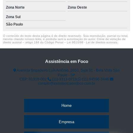
Zona Norte
Zona Oeste
Zona Sul
São Paulo
O conteúdo do texto desta página é de direito reservado. Sua reprodução, parcial ou total,
mesmo citando nossos links, é proibida sem a autorização do autor. Crime de violação de
direito autoral – artigo 184 do Código Penal –
Lei 9610/98 - Lei de direitos autorais
.
Assistência em Foco
Avenida Brigadeiro Luís Antônio, 2050, Sala 31 - Bela Vista São
Paulo - SP
CEP: 01318-002
(11) 3313-0719
(11) 94596-3446
contato@assistenciaemfoco.com.br
Home
Empresa