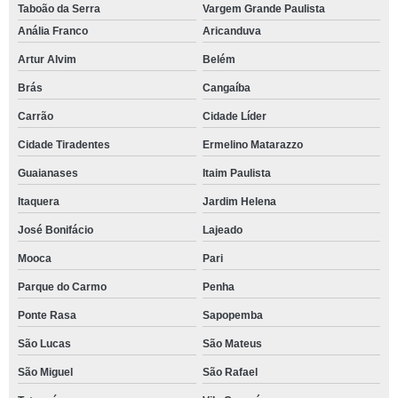
Taboão da Serra
Vargem Grande Paulista
Anália Franco
Aricanduva
Artur Alvim
Belém
Brás
Cangaíba
Carrão
Cidade Líder
Cidade Tiradentes
Ermelino Matarazzo
Guaianases
Itaim Paulista
Itaquera
Jardim Helena
José Bonifácio
Lajeado
Mooca
Pari
Parque do Carmo
Penha
Ponte Rasa
Sapopemba
São Lucas
São Mateus
São Miguel
São Rafael