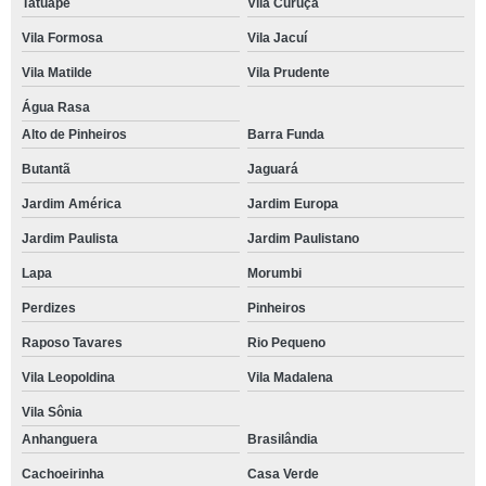
Tatuapé
Vila Curuçá
Vila Formosa
Vila Jacuí
Vila Matilde
Vila Prudente
Água Rasa
Alto de Pinheiros
Barra Funda
Butantã
Jaguará
Jardim América
Jardim Europa
Jardim Paulista
Jardim Paulistano
Lapa
Morumbi
Perdizes
Pinheiros
Raposo Tavares
Rio Pequeno
Vila Leopoldina
Vila Madalena
Vila Sônia
Anhanguera
Brasilândia
Cachoeirinha
Casa Verde