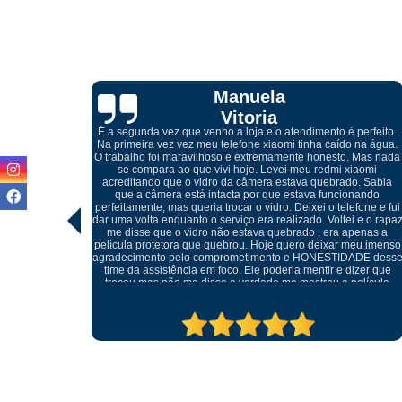
Cibelle
Marques
perfeito.
 na água.
 Mas nada
iaomi
Atendimento excelente, desde do meu primeiro contato pelo
. Sabia
whatsapp com o Igor, onde me orientou referente a troca da tel
nando
quebrada do meu celular, ótimos profissionais e o melhor, não
fone e fui
foi preciso trocar o display, conseguiu retirar o vidro sem
 e o rapaz
danificar a peça e realizar somente a troca do mesmo, muito
penas a
cuidadosos e atenciosos, meu celular ficou perfeito.
eu imenso
ADE desse
izer que
elícula
tratando
ma outra.
pre.