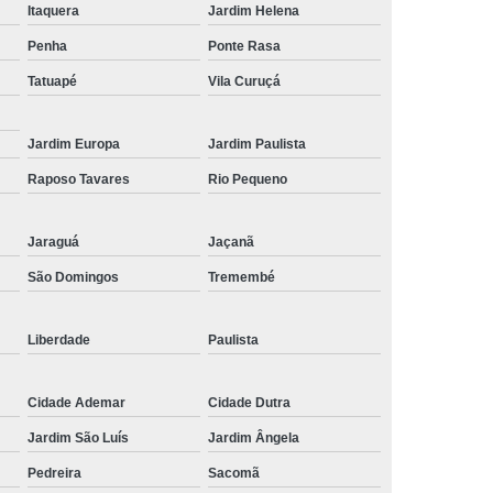
Itaquera
Jardim Helena
de Tela de Celular
Reparo em Celular
Penha
Ponte Rasa
lular
Troca de Tela
Troca de Tela Celular
Tatuapé
Vila Curuçá
 Tela de Celular
Troca de Tela do Celular
 de Tela em SP
Troca de Tela Iphone
Jardim Europa
Jardim Paulista
Tela Samsung
Troca de Tela Xiaomi
Raposo Tavares
Rio Pequeno
la Celular
Jaraguá
Jaçanã
São Domingos
Tremembé
Liberdade
Paulista
Cidade Ademar
Cidade Dutra
Jardim São Luís
Jardim Ângela
Pedreira
Sacomã