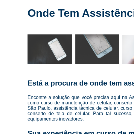
Cursos para
conserto de
Onde Tem Assistênci
celulares
Cursos para
manutenção
de celular
Cursos para
manutenção
de celulares
Loja de
conserto de
celulares
Está a procura de onde tem as
Manutenção
de celulares
Encontre a solução que você precisa aqui na As
Reparo de
como curso de manutenção de celular, conserto 
celulares
São Paulo, assistência técnica de celular, curso
conserto de tela de celular. Para tal sucesso
Troca de
equipamentos inovadores.
telas
Sua experiência em curso de m