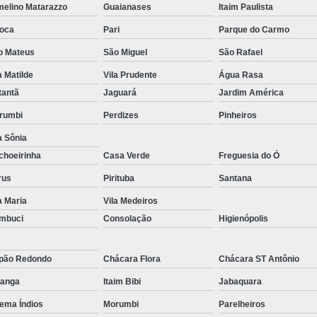
melino Matarazzo
Guaianases
Itaim Paulista
Reparo de Placa de Celular
Reparo 
oca
Pari
Parque do Carmo
Reparo em Placa de Celular
Reparo Tela Ce
o Mateus
São Miguel
São Rafael
Troca de Tela Celular Samsung
Troca de
a Matilde
Vila Prudente
Água Rasa
Troca de Tela em São Paulo
Troca
tantã
Jaguará
Jardim América
Troca de Tela Motorola
Troca de 
rumbi
Perdizes
Pinheiros
Troca Te
a Sônia
choeirinha
Casa Verde
Freguesia do Ó
rus
Pirituba
Santana
a Maria
Vila Medeiros
mbuci
Consolação
Higienópolis
pão Redondo
Chácara Flora
Chácara ST Antônio
ranga
Itaim Bibi
Jabaquara
ema Índios
Morumbi
Parelheiros