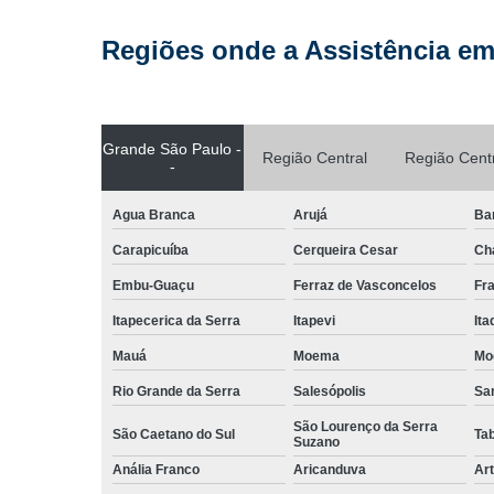
Regiões onde a Assistência em
Grande São Paulo -
Região Central
Região Cent
-
Agua Branca
Arujá
Ba
Carapicuíba
Cerqueira Cesar
Ch
Embu-Guaçu
Ferraz de Vasconcelos
Fr
Itapecerica da Serra
Itapevi
It
Mauá
Moema
Mo
Rio Grande da Serra
Salesópolis
San
São Lourenço da Serra
São Caetano do Sul
Ta
Suzano
Anália Franco
Aricanduva
Art