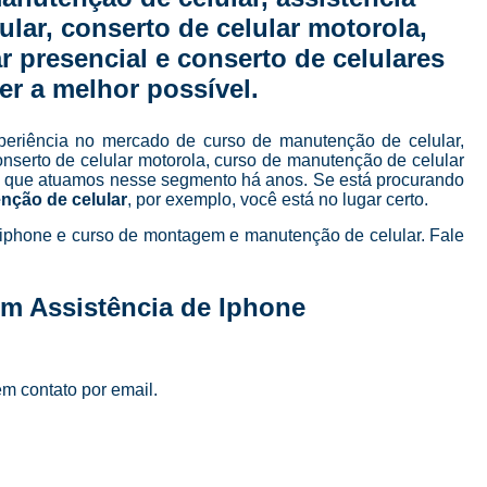
Curso de Manutenção e Conserto de Celular
lular, conserto de celular motorola,
Curso para Conserto de Celular
 presencial e conserto de celulares
Curso Completo Manutenção e Conserto de
er a melhor possível.
Curso de Manutenção de Celular em São Pau
periência no mercado de curso de manutenção de celular,
Curso de Manutenção de Celular Online
conserto de celular motorola, curso de manutenção de celular
sta que atuamos nesse segmento há anos. Se está procurando
Curso de Manutenção em Celular
C
nção de celular
, por exemplo, você está no lugar certo.
Curso Manutenção em Celular
iphone e curso de montagem e manutenção de celular. Fale
Curso Técnico de Manutenção de Celular
m Assistência de Iphone
Curso Completo de 
Curso Completo de Manutenção e Conserto d
Curso Conserto de Celular Presencial
em contato por email.
Curso Online Conserto de Celular
Curso Presencial Conserto de Celular