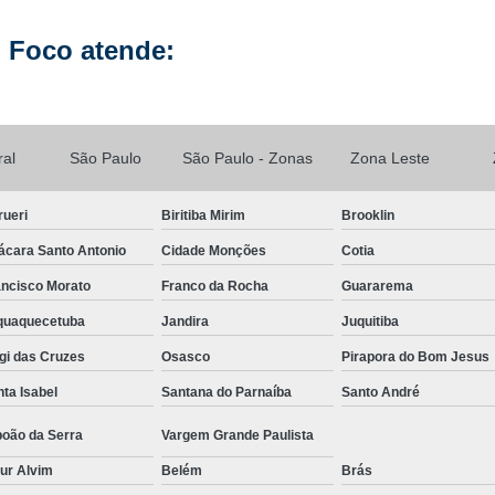
Manutenção de Celular Curso 
 Foco atende:
Loja Conserto Celular Samsung
Loja Cons
Loja de Conserto de Celular em São Pau
Loja de Conserto de Celular Mais Próxim
ral
São Paulo
São Paulo - Zonas
Zona Leste
Loja de Manutenção Celular
Loja de Manute
rueri
Biritiba Mirim
Brooklin
Loja para Conserto de Celular
ácara Santo Antonio
Cidade Monções
Cotia
Manutenção Celular Samsung
Manutençã
ancisco Morato
Franco da Rocha
Guararema
Manutenção de Celular Delivery
aquaquecetuba
Jandira
Juquitiba
Manutenção de Celular em SP
gi das Cruzes
Osasco
Pirapora do Bom Jesus
Manutenção de Celular Samsung
ta Isabel
Santana do Parnaíba
Santo André
Manutenção do Aparelho Celular
Manuten
boão da Serra
Vargem Grande Paulista
Reparo Celular em São Paulo
Reparo 
ur Alvim
Belém
Brás
Reparo Celular Samsung
Reparo de