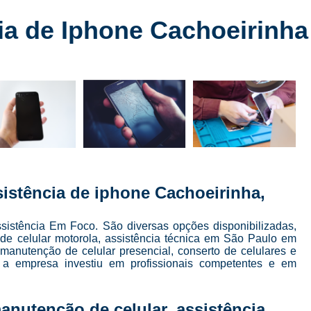
Conserto de Celular
Conserto de Celular 
a de Iphone Cachoeirinha
Conserto de Celular em SP
Conserto de Celular Mais Próxim
Conserto de Celular Perto de Mi
Conserto de Tela de Celular
Conser
Conserto de Tela de Iphone
Consert
Conserto Iphone em São Paulo
Conserto 
Conserto Tela Iphone
Conserto Te
sistência de iphone Cachoeirinha,
Conserto Tela Iphone X
Conserto Trase
Curso Completo Manutenção e 
sistência Em Foco. São diversas opções disponibilizadas,
de celular motorola, assistência técnica em São Paulo em
Curso Conserto e Manutenção de Cel
 manutenção de celular presencial, conserto de celulares e
, a empresa investiu em profissionais competentes e em
Curso de Conserto de Celular em São Pau
Curso de Conserto de Celular Presencial
anutenção de celular, assistência