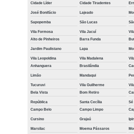
Cidade Líder
Cidade Tiradentes
Er
José Bonifácio
Lajeado
Mo
Sapopemba
São Lucas
Sã
Vila Formosa
Vila Jacuí
Vil
Alto de Pinheiros
Barra Funda
Bu
Jardim Paulistano
Lapa
Mo
Vila Leopoldina
Vila Madalena
Vil
Anhanguera
Brasilândia
Ca
Limão
Mandaqui
Pe
Tucuruvi
Vila Guilherme
Vil
Bela Vista
Bom Retiro
Ca
República
Santa Cecília
Sé
Campo Belo
Campo Limpo
Ca
Cursino
Grajaú
Ipi
Marsilac
Moema Pássaros
Mo