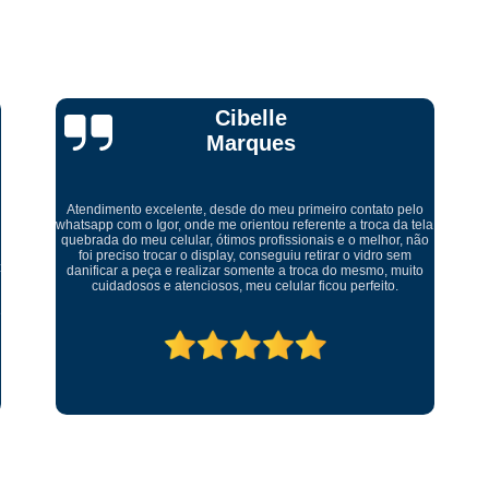
Curso Técnico Conserto Celular
Curso Técnico em Conserto de Celular
Curso Completo Manutenção de Cel
Curso de Manutenção de
Ricardo Tadeu
Curso de Montagem e Manutenção de Ce
Curso Manutenção de Celular Online
Curso Online Manutenção de Celular
C
a
Levei meu aparelho para conserto fui muito bem atendido um
ótimo ambiente serviço rápido muito bem feito. Recomendo
Curso Técnico em Manutenção de Ce
serviço muito bom abraço
Curso Completo de Conserto e M
Curso de Manutenção de Celular Ead
Curso de Manutenção de Placa de Celular
Curso Ead Manutenção de Celular
Curso Manutenção de Celular Iphone
Curso Profissionalizante Manutenção de Ce