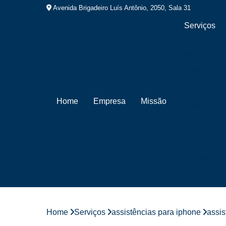
Avenida Brigadeiro Luís Antônio, 2050, Sala 31
Serviços
Assistências
para iphone
Assistências
técnicas de
celular
Home
Empresa
Missão
Conserto de
celulares
Consertos
de iphone
Cursos de
conserto de
celular
Cursos de
manutenção
de celular
Home
Serviços
assistências para iphone
assis