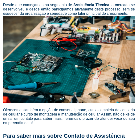
Desde que começamos no segmento de
Assistência Técnica
, o mercado se
desenvolveu e desde então participamos ativamente deste processo, sem se
esquecer da organização e seriedade como fator principal do crescimento.
Oferecemos também a opção de conserto iphone, curso completo de conserto
de celular e curso de montagem e manutenção de celular. Assim, não deixe de
entrar em contato para saber mais. Teremos o prazer de atender você ou seu
empreendimento!
Para saber mais sobre Contato de Assistência