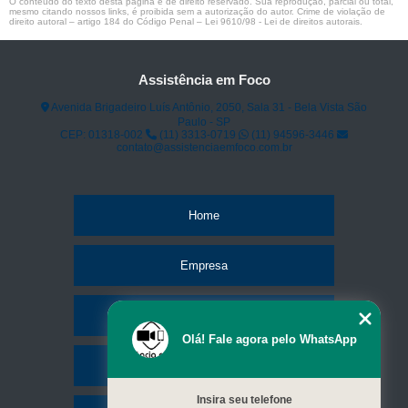
O conteúdo do texto desta página é de direito reservado. Sua reprodução, parcial ou total,
mesmo citando nossos links, é proibida sem a autorização do autor. Crime de violação de
direito autoral – artigo 184 do Código Penal –
Lei 9610/98 - Lei de direitos autorais
.
Assistência em Foco
Avenida Brigadeiro Luís Antônio, 2050, Sala 31 - Bela Vista São
Paulo - SP
CEP: 01318-002
(11) 3313-0719
(11) 94596-3446
contato@assistenciaemfoco.com.br
Home
Empresa
Missão
Olá! Fale agora pelo WhatsApp
Serviços
Insira seu telefone