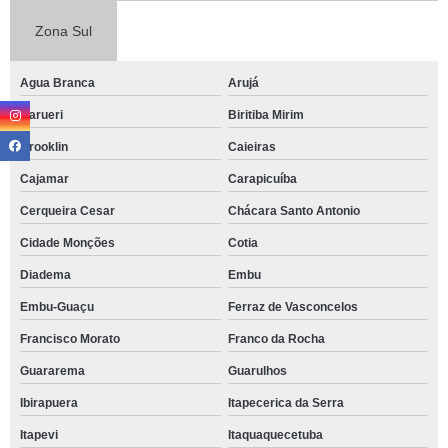
Zona Sul
Agua Branca
Arujá
Barueri
Biritiba Mirim
Brooklin
Caieiras
Cajamar
Carapicuíba
Cerqueira Cesar
Chácara Santo Antonio
Cidade Monções
Cotia
Diadema
Embu
Embu-Guaçu
Ferraz de Vasconcelos
Francisco Morato
Franco da Rocha
Guararema
Guarulhos
Ibirapuera
Itapecerica da Serra
Itapevi
Itaquaquecetuba