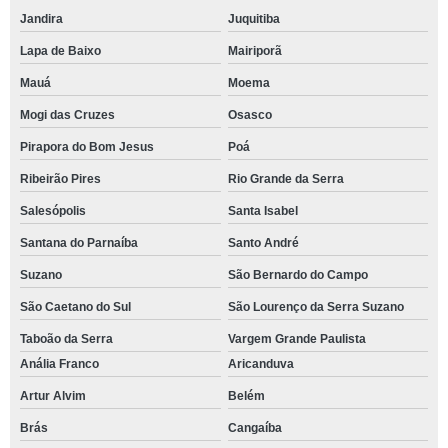
Jandira
Juquitiba
Lapa de Baixo
Mairiporã
Mauá
Moema
Mogi das Cruzes
Osasco
Pirapora do Bom Jesus
Poá
Ribeirão Pires
Rio Grande da Serra
Salesópolis
Santa Isabel
Santana do Parnaíba
Santo André
Suzano
São Bernardo do Campo
São Caetano do Sul
São Lourenço da Serra Suzano
Taboão da Serra
Vargem Grande Paulista
Anália Franco
Aricanduva
Artur Alvim
Belém
Brás
Cangaíba