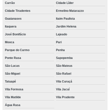
Carrão
Cidade Líder
Cidade Tiradentes
Ermelino Matarazzo
Guaianases
Itaim Paulista
Itaquera
Jardim Helena
José Bonifácio
Lajeado
Mooca
Pari
Parque do Carmo
Penha
Ponte Rasa
Sapopemba
São Lucas
São Mateus
São Miguel
São Rafael
Tatuapé
Vila Curuçá
Vila Formosa
Vila Jacuí
Vila Matilde
Vila Prudente
Água Rasa