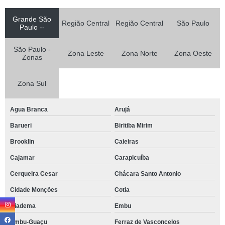
Grande São
Região Central
Região Central
São Paulo
Paulo --
São Paulo -
Zona Leste
Zona Norte
Zona Oeste
Zonas
Zona Sul
Agua Branca
Arujá
Barueri
Biritiba Mirim
Brooklin
Caieiras
Cajamar
Carapicuíba
Cerqueira Cesar
Chácara Santo Antonio
Cidade Monções
Cotia
Diadema
Embu
Embu-Guaçu
Ferraz de Vasconcelos