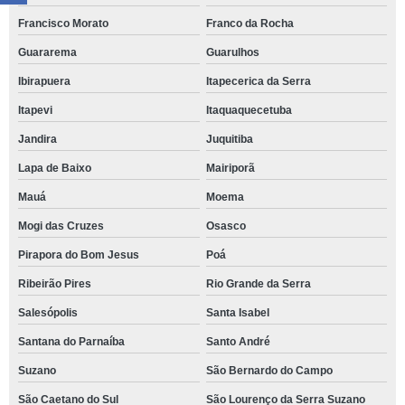
Francisco Morato
Franco da Rocha
Guararema
Guarulhos
Ibirapuera
Itapecerica da Serra
Itapevi
Itaquaquecetuba
Jandira
Juquitiba
Lapa de Baixo
Mairiporã
Mauá
Moema
Mogi das Cruzes
Osasco
Pirapora do Bom Jesus
Poá
Ribeirão Pires
Rio Grande da Serra
Salesópolis
Santa Isabel
Santana do Parnaíba
Santo André
Suzano
São Bernardo do Campo
São Caetano do Sul
São Lourenço da Serra Suzano