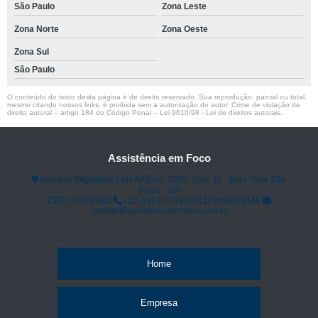
São Paulo
Zona Leste
Zona Norte
Zona Oeste
Zona Sul
São Paulo
O conteúdo do texto desta página é de direito reservado. Sua reprodução, parcial ou total,
mesmo citando nossos links, é proibida sem a autorização do autor. Crime de violação de
direito autoral – artigo 184 do Código Penal –
Lei 9610/98 - Lei de direitos autorais
.
Assistência em Foco
Avenida Brigadeiro Luís Antônio, 2050, Sala 31 - Bela Vista São
Paulo - SP
CEP: 01318-002
(11) 3313-0719
(11) 94596-3446
contato@assistenciaemfoco.com.br
Home
Empresa