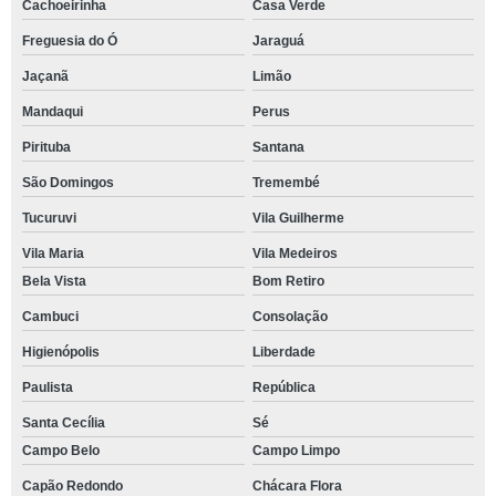
Cachoeirinha
Casa Verde
Freguesia do Ó
Jaraguá
Jaçanã
Limão
Mandaqui
Perus
Pirituba
Santana
São Domingos
Tremembé
Tucuruvi
Vila Guilherme
Vila Maria
Vila Medeiros
Bela Vista
Bom Retiro
Cambuci
Consolação
Higienópolis
Liberdade
Paulista
República
Santa Cecília
Sé
Campo Belo
Campo Limpo
Capão Redondo
Chácara Flora