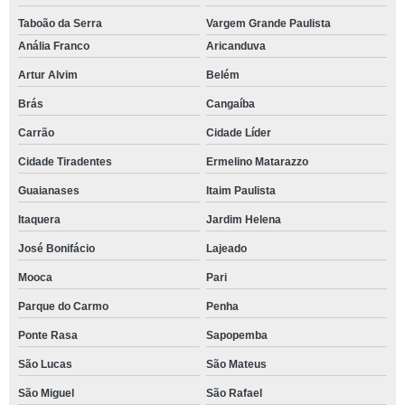
Taboão da Serra
Vargem Grande Paulista
Anália Franco
Aricanduva
Artur Alvim
Belém
Brás
Cangaíba
Carrão
Cidade Líder
Cidade Tiradentes
Ermelino Matarazzo
Guaianases
Itaim Paulista
Itaquera
Jardim Helena
José Bonifácio
Lajeado
Mooca
Pari
Parque do Carmo
Penha
Ponte Rasa
Sapopemba
São Lucas
São Mateus
São Miguel
São Rafael