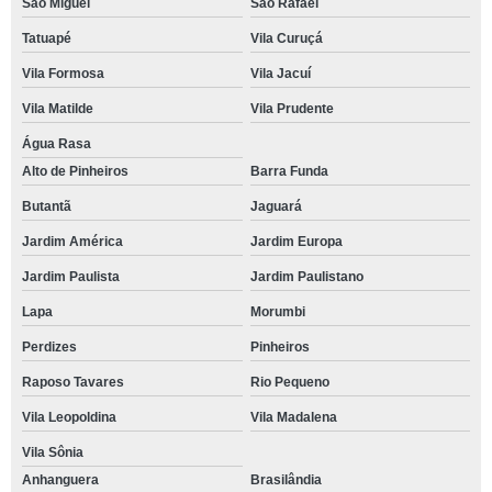
São Miguel
São Rafael
Tatuapé
Vila Curuçá
Vila Formosa
Vila Jacuí
Vila Matilde
Vila Prudente
Água Rasa
Alto de Pinheiros
Barra Funda
Butantã
Jaguará
Jardim América
Jardim Europa
Jardim Paulista
Jardim Paulistano
Lapa
Morumbi
Perdizes
Pinheiros
Raposo Tavares
Rio Pequeno
Vila Leopoldina
Vila Madalena
Vila Sônia
Anhanguera
Brasilândia