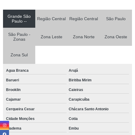
Grande São
Região Central
Região Central
São Paulo
Paulo --
São Paulo -
Zona Leste
Zona Norte
Zona Oeste
Zonas
Zona Sul
Agua Branca
Arujá
Barueri
Biritiba Mirim
Brooklin
Caieiras
Cajamar
Carapicuíba
Cerqueira Cesar
Chácara Santo Antonio
Cidade Monções
Cotia
Diadema
Embu