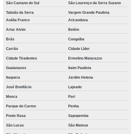
São Caetano do Sul
São Lourenço da Serra Suzano
Taboão da Serra
Vargem Grande Paulista
Anália Franco
Aricanduva
Artur Alvim
Belém
Brás
Cangaíba
Carrão
Cidade Líder
Cidade Tiradentes
Ermelino Matarazzo
Guaianases
Itaim Paulista
Itaquera
Jardim Helena
José Bonifácio
Lajeado
Mooca
Pari
Parque do Carmo
Penha
Ponte Rasa
Sapopemba
São Lucas
São Mateus