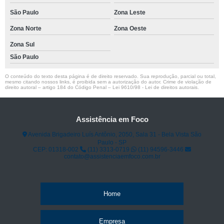
São Paulo
Zona Leste
Zona Norte
Zona Oeste
Zona Sul
São Paulo
O conteúdo do texto desta página é de direito reservado. Sua reprodução, parcial ou total,
mesmo citando nossos links, é proibida sem a autorização do autor. Crime de violação de
direito autoral – artigo 184 do Código Penal –
Lei 9610/98 - Lei de direitos autorais
.
Assistência em Foco
Avenida Brigadeiro Luís Antônio, 2050, Sala 31 - Bela Vista São
Paulo - SP
CEP: 01318-002
(11) 3313-0719
(11) 94596-3446
contato@assistenciaemfoco.com.br
Home
Empresa