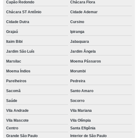
Capão Redondo
Chácara Flora
Chácara ST Antônio
Cidade Ademar
Cidade Dutra
Cursino
Grajaú
Ipiranga
Itaim Bibi
Jabaquara
Jardim São Luís
Jardim Ângela
Marsilac
Moema Pássaros
Moema Índios
Morumbi
Parelheiros
Pedreira
Sacomã
Santo Amaro
Saúde
Socorro
Vila Andrade
Vila Mariana
Vila Mascote
Vila Olímpia
Centro
Santa Efigênia
Grande São Paulo
Interior de São Paulo