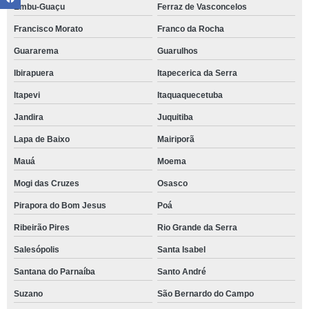
Embu-Guaçu
Ferraz de Vasconcelos
Francisco Morato
Franco da Rocha
Guararema
Guarulhos
Ibirapuera
Itapecerica da Serra
Itapevi
Itaquaquecetuba
Jandira
Juquitiba
Lapa de Baixo
Mairiporã
Mauá
Moema
Mogi das Cruzes
Osasco
Pirapora do Bom Jesus
Poá
Ribeirão Pires
Rio Grande da Serra
Salesópolis
Santa Isabel
Santana do Parnaíba
Santo André
Suzano
São Bernardo do Campo