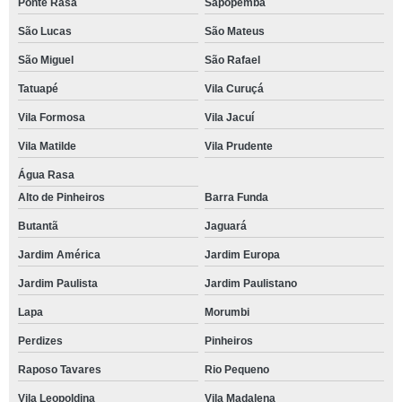
Ponte Rasa
Sapopemba
São Lucas
São Mateus
São Miguel
São Rafael
Tatuapé
Vila Curuçá
Vila Formosa
Vila Jacuí
Vila Matilde
Vila Prudente
Água Rasa
Alto de Pinheiros
Barra Funda
Butantã
Jaguará
Jardim América
Jardim Europa
Jardim Paulista
Jardim Paulistano
Lapa
Morumbi
Perdizes
Pinheiros
Raposo Tavares
Rio Pequeno
Vila Leopoldina
Vila Madalena