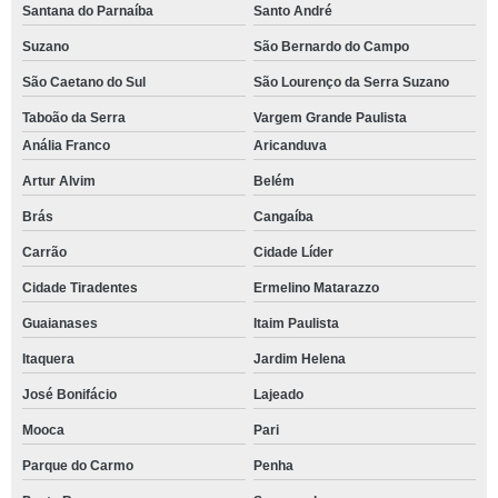
Santana do Parnaíba
Santo André
Suzano
São Bernardo do Campo
São Caetano do Sul
São Lourenço da Serra Suzano
Taboão da Serra
Vargem Grande Paulista
Anália Franco
Aricanduva
Artur Alvim
Belém
Brás
Cangaíba
Carrão
Cidade Líder
Cidade Tiradentes
Ermelino Matarazzo
Guaianases
Itaim Paulista
Itaquera
Jardim Helena
José Bonifácio
Lajeado
Mooca
Pari
Parque do Carmo
Penha