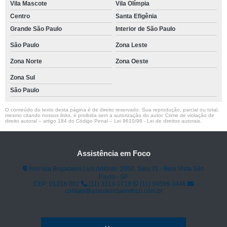
Vila Mascote
Vila Olímpia
Centro
Santa Efigênia
Grande São Paulo
Interior de São Paulo
São Paulo
Zona Leste
Zona Norte
Zona Oeste
Zona Sul
São Paulo
O conteúdo do texto desta página é de direito reservado. Sua reprodução, parcial ou total,
mesmo citando nossos links, é proibida sem a autorização do autor. Crime de violação de
direito autoral – artigo 184 do Código Penal –
Lei 9610/98 - Lei de direitos autorais
.
Assistência em Foco
Avenida Brigadeiro Luís Antônio, 2050, Sala 31 - Bela Vista São
Paulo - SP
CEP: 01318-002
(11) 3313-0719
(11) 94596-3446
contato@assistenciaemfoco.com.br