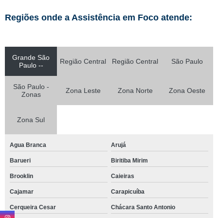
Regiões onde a Assistência em Foco atende:
Grande São
Região Central
Região Central
São Paulo
Paulo --
São Paulo -
Zona Leste
Zona Norte
Zona Oeste
Zonas
Zona Sul
Agua Branca
Arujá
Barueri
Biritiba Mirim
Brooklin
Caieiras
Cajamar
Carapicuíba
Cerqueira Cesar
Chácara Santo Antonio