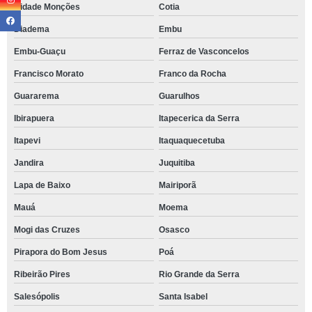
Cidade Monções
Cotia
Diadema
Embu
Embu-Guaçu
Ferraz de Vasconcelos
Francisco Morato
Franco da Rocha
Guararema
Guarulhos
Ibirapuera
Itapecerica da Serra
Itapevi
Itaquaquecetuba
Jandira
Juquitiba
Lapa de Baixo
Mairiporã
Mauá
Moema
Mogi das Cruzes
Osasco
Pirapora do Bom Jesus
Poá
Ribeirão Pires
Rio Grande da Serra
Salesópolis
Santa Isabel