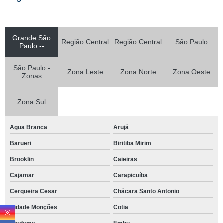
Grande São
Região Central
Região Central
São Paulo
Paulo --
São Paulo -
Zona Leste
Zona Norte
Zona Oeste
Zonas
Zona Sul
Agua Branca
Arujá
Barueri
Biritiba Mirim
Brooklin
Caieiras
Cajamar
Carapicuíba
Cerqueira Cesar
Chácara Santo Antonio
Cidade Monções
Cotia