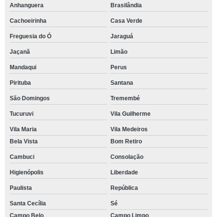
Anhanguera
Brasilândia
Cachoeirinha
Casa Verde
Freguesia do Ó
Jaraguá
Jaçanã
Limão
Mandaqui
Perus
Pirituba
Santana
São Domingos
Tremembé
Tucuruvi
Vila Guilherme
Vila Maria
Vila Medeiros
Bela Vista
Bom Retiro
Cambuci
Consolação
Higienópolis
Liberdade
Paulista
República
Santa Cecília
Sé
Campo Belo
Campo Limpo