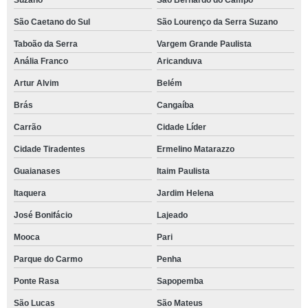
Suzano
São Bernardo do Campo
São Caetano do Sul
São Lourenço da Serra Suzano
Taboão da Serra
Vargem Grande Paulista
Anália Franco
Aricanduva
Artur Alvim
Belém
Brás
Cangaíba
Carrão
Cidade Líder
Cidade Tiradentes
Ermelino Matarazzo
Guaianases
Itaim Paulista
Itaquera
Jardim Helena
José Bonifácio
Lajeado
Mooca
Pari
Parque do Carmo
Penha
Ponte Rasa
Sapopemba
São Lucas
São Mateus