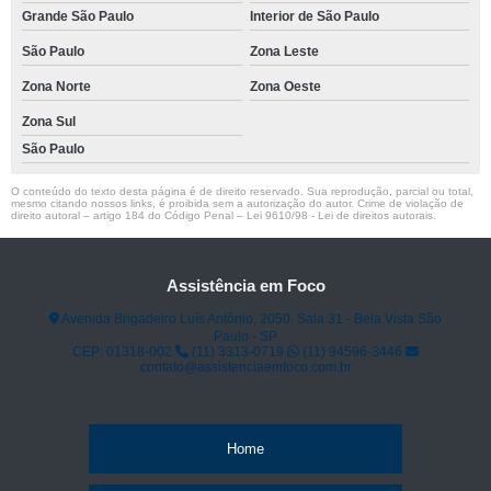
Grande São Paulo
Interior de São Paulo
São Paulo
Zona Leste
Zona Norte
Zona Oeste
Zona Sul
São Paulo
O conteúdo do texto desta página é de direito reservado. Sua reprodução, parcial ou total,
mesmo citando nossos links, é proibida sem a autorização do autor. Crime de violação de
direito autoral – artigo 184 do Código Penal –
Lei 9610/98 - Lei de direitos autorais
.
Assistência em Foco
Avenida Brigadeiro Luís Antônio, 2050, Sala 31 - Bela Vista São
Paulo - SP
CEP: 01318-002
(11) 3313-0719
(11) 94596-3446
contato@assistenciaemfoco.com.br
Home