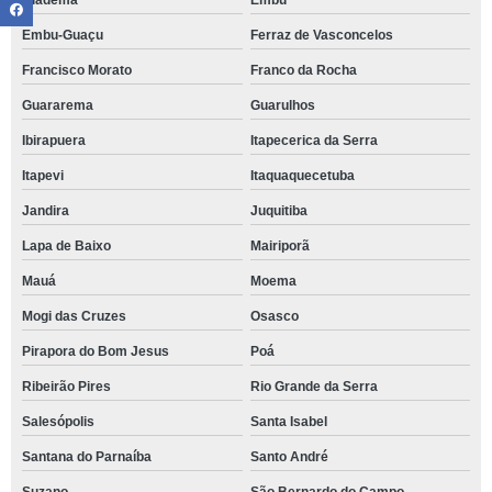
Diadema
Embu
Embu-Guaçu
Ferraz de Vasconcelos
Francisco Morato
Franco da Rocha
Guararema
Guarulhos
Ibirapuera
Itapecerica da Serra
Itapevi
Itaquaquecetuba
Jandira
Juquitiba
Lapa de Baixo
Mairiporã
Mauá
Moema
Mogi das Cruzes
Osasco
Pirapora do Bom Jesus
Poá
Ribeirão Pires
Rio Grande da Serra
Salesópolis
Santa Isabel
Santana do Parnaíba
Santo André