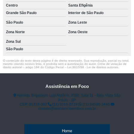
Centro
Santa Efigênia
Grande São Paulo
Interior de São Paulo
São Paulo
Zona Leste
Zona Norte
Zona Oeste
Zona Sul
São Paulo
O conteúdo do texto desta página é de direito reservado. Sua reprodução, parcial ou total,
mesmo citando nossos links, é proibida sem a autorização do autor. Crime de violação de
direito autoral – artigo 184 do Código Penal –
Lei 9610/98 - Lei de direitos autorais
.
Assistência em Foco
Avenida Brigadeiro Luís Antônio, 2050, Sala 31 - Bela Vista São
Paulo - SP
CEP: 01318-002
(11) 3313-0719
(11) 94596-3446
contato@assistenciaemfoco.com.br
Home