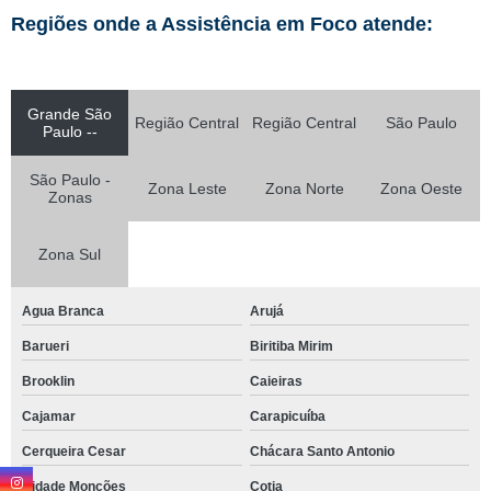
Regiões onde a Assistência em Foco atende:
Grande São
Região Central
Região Central
São Paulo
Paulo --
São Paulo -
Zona Leste
Zona Norte
Zona Oeste
Zonas
Zona Sul
Agua Branca
Arujá
Barueri
Biritiba Mirim
Brooklin
Caieiras
Cajamar
Carapicuíba
Cerqueira Cesar
Chácara Santo Antonio
Cidade Monções
Cotia