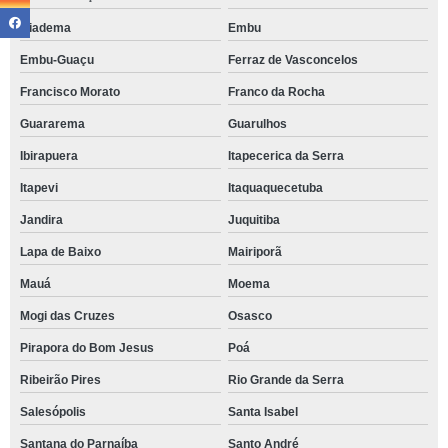
Diadema
Embu
Embu-Guaçu
Ferraz de Vasconcelos
Francisco Morato
Franco da Rocha
Guararema
Guarulhos
Ibirapuera
Itapecerica da Serra
Itapevi
Itaquaquecetuba
Jandira
Juquitiba
Lapa de Baixo
Mairiporã
Mauá
Moema
Mogi das Cruzes
Osasco
Pirapora do Bom Jesus
Poá
Ribeirão Pires
Rio Grande da Serra
Salesópolis
Santa Isabel
Santana do Parnaíba
Santo André