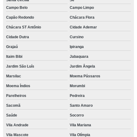
Santa Cecília
Sé
Campo Belo
Campo Limpo
Capão Redondo
Chácara Flora
Chácara ST Antônio
Cidade Ademar
Cidade Dutra
Cursino
Grajaú
Ipiranga
Itaim Bibi
Jabaquara
Jardim São Luís
Jardim Ângela
Marsilac
Moema Pássaros
Moema Índios
Morumbi
Parelheiros
Pedreira
Sacomã
Santo Amaro
Saúde
Socorro
Vila Andrade
Vila Mariana
Vila Mascote
Vila Olímpia