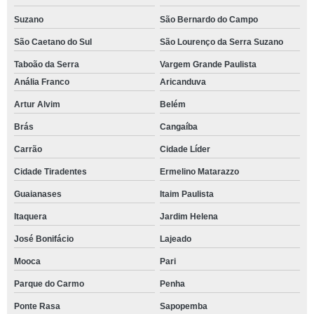
Suzano
São Bernardo do Campo
São Caetano do Sul
São Lourenço da Serra Suzano
Taboão da Serra
Vargem Grande Paulista
Anália Franco
Aricanduva
Artur Alvim
Belém
Brás
Cangaíba
Carrão
Cidade Líder
Cidade Tiradentes
Ermelino Matarazzo
Guaianases
Itaim Paulista
Itaquera
Jardim Helena
José Bonifácio
Lajeado
Mooca
Pari
Parque do Carmo
Penha
Ponte Rasa
Sapopemba