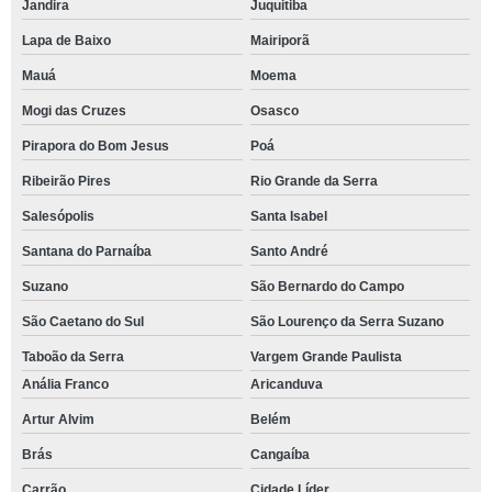
Jandira
Juquitiba
Lapa de Baixo
Mairiporã
Mauá
Moema
Mogi das Cruzes
Osasco
Pirapora do Bom Jesus
Poá
Ribeirão Pires
Rio Grande da Serra
Salesópolis
Santa Isabel
Santana do Parnaíba
Santo André
Suzano
São Bernardo do Campo
São Caetano do Sul
São Lourenço da Serra Suzano
Taboão da Serra
Vargem Grande Paulista
Anália Franco
Aricanduva
Artur Alvim
Belém
Brás
Cangaíba
Carrão
Cidade Líder