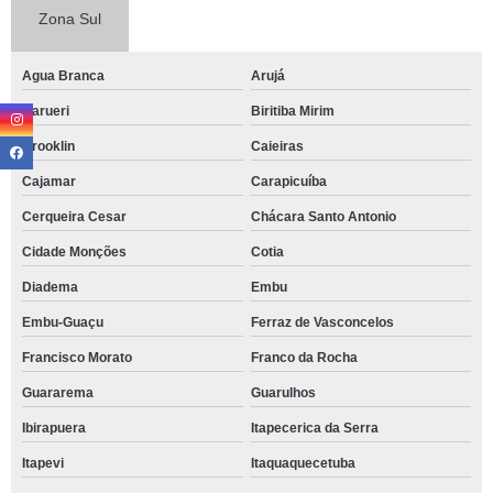
Zona Sul
Agua Branca
Arujá
Barueri
Biritiba Mirim
Brooklin
Caieiras
Cajamar
Carapicuíba
Cerqueira Cesar
Chácara Santo Antonio
Cidade Monções
Cotia
Diadema
Embu
Embu-Guaçu
Ferraz de Vasconcelos
Francisco Morato
Franco da Rocha
Guararema
Guarulhos
Ibirapuera
Itapecerica da Serra
Itapevi
Itaquaquecetuba