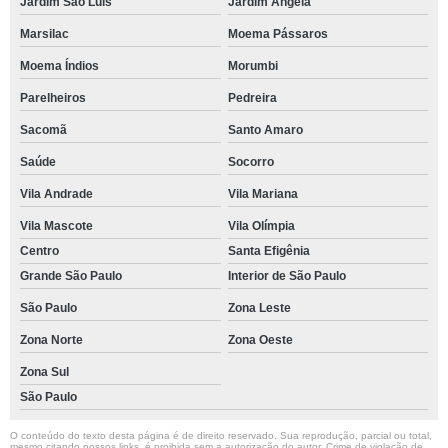
Jardim São Luís
Jardim Ângela
Marsilac
Moema Pássaros
Moema Índios
Morumbi
Parelheiros
Pedreira
Sacomã
Santo Amaro
Saúde
Socorro
Vila Andrade
Vila Mariana
Vila Mascote
Vila Olímpia
Centro
Santa Efigênia
Grande São Paulo
Interior de São Paulo
São Paulo
Zona Leste
Zona Norte
Zona Oeste
Zona Sul
São Paulo
O conteúdo do texto desta página é de direito reservado. Sua reprodução, parcial ou total,
mesmo citando nossos links, é proibida sem a autorização do autor. Crime de violação de