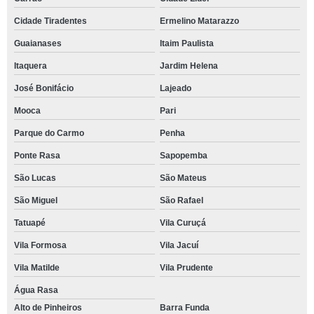
Cidade Tiradentes
Ermelino Matarazzo
Guaianases
Itaim Paulista
Itaquera
Jardim Helena
José Bonifácio
Lajeado
Mooca
Pari
Parque do Carmo
Penha
Ponte Rasa
Sapopemba
São Lucas
São Mateus
São Miguel
São Rafael
Tatuapé
Vila Curuçá
Vila Formosa
Vila Jacuí
Vila Matilde
Vila Prudente
Água Rasa
Alto de Pinheiros
Barra Funda