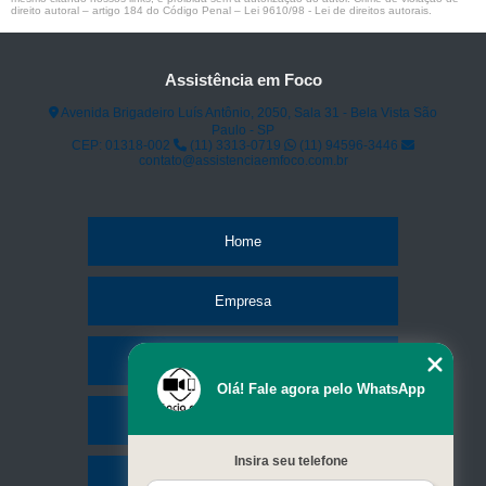
direito autoral – artigo 184 do Código Penal –
Lei 9610/98 - Lei de direitos autorais
.
Assistência em Foco
Avenida Brigadeiro Luís Antônio, 2050, Sala 31 - Bela Vista São
Paulo - SP
CEP: 01318-002
(11) 3313-0719
(11) 94596-3446
contato@assistenciaemfoco.com.br
Home
Empresa
Missão
Olá! Fale agora pelo WhatsApp
Serviços
Insira seu telefone
Contato